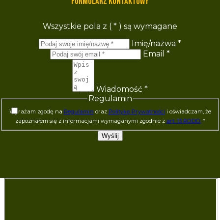
Formularz kontaktowy
Wszystkie pola z (
*
) są wymagane
Imię/nazwa
*
Email
*
Wiadomość
*
Regulamin
Wyrażam zgodę na
Regulamin
oraz
Politykę Prywatności
i oświadczam, że
zapoznałem się z informacjami wymaganymi zgodnie z
art. 13 RODO.
*
Wyślij