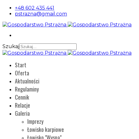
+48 602 435 441
pstrazna@gmail.com
Szukaj
Start
Oferta
Aktualności
Regulaminy
Cennik
Relacje
Galeria
Imprezy
Łowisko karpiowe
Łowisko "Wyspa"