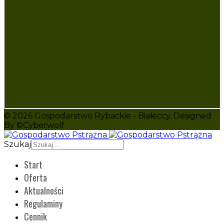
© 2026 Gospodarstwo Rybackie - Białeccy. Designed
By ©Cyberwolf
Szukaj
Start
Oferta
Aktualności
Regulaminy
Cennik