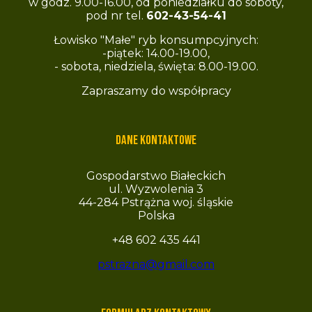
w godz. 9.00-16.00, od poniedziałku do soboty,
pod nr tel.
602-43-54-41
Łowisko "Małe" ryb konsumpcyjnych:
-piątek: 14.00-19.00,
- sobota, niedziela, święta: 8.00-19.00.
Zapraszamy do współpracy
Dane kontaktowe
Gospodarstwo Białeckich
ul. Wyzwolenia 3
44-284 Pstrążna woj. śląskie
Polska
+48 602 435 441
pstrazna@gmail.com