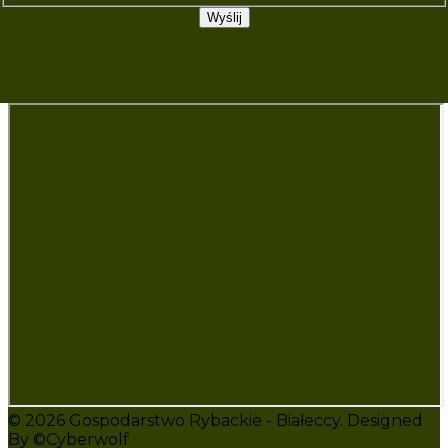
Wyślij
© 2026 Gospodarstwo Rybackie - Białeccy. Designed
By ©Cyberwolf