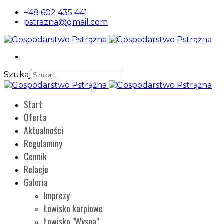
+48 602 435 441
pstrazna@gmail.com
Szukaj
Start
Oferta
Aktualności
Regulaminy
Cennik
Relacje
Galeria
Imprezy
Łowisko karpiowe
Łowisko "Wyspa"