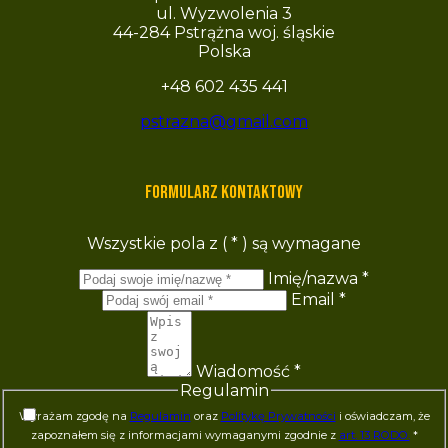
ul. Wyzwolenia 3
44-284 Pstrążna woj. śląskie
Polska
+48 602 435 441
pstrazna@gmail.com
Formularz kontaktowy
Wszystkie pola z (
*
) są wymagane
Imię/nazwa
*
Email
*
Wiadomość
*
Regulamin
Wyrażam zgodę na
Regulamin
oraz
Politykę Prywatności
i oświadczam, że
zapoznałem się z informacjami wymaganymi zgodnie z
art. 13 RODO.
*