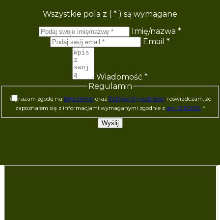
Wszystkie pola z (
*
) są wymagane
Imię/nazwa
*
Email
*
Wiadomość
*
Regulamin
Wyrażam zgodę na
Regulamin
oraz
Politykę Prywatności
i oświadczam, że
zapoznałem się z informacjami wymaganymi zgodnie z
art. 13 RODO.
*
Wyślij