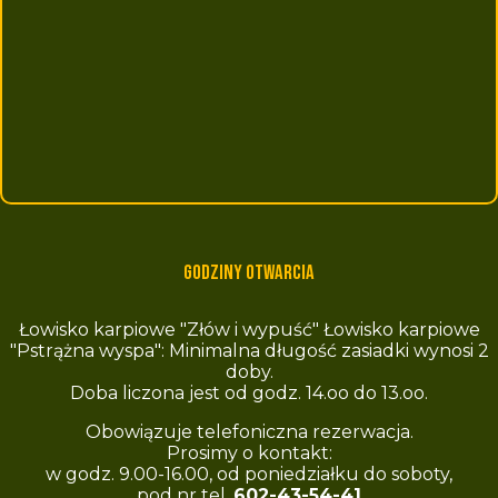
Godziny otwarcia
Łowisko karpiowe "Złów i wypuść" Łowisko karpiowe
"Pstrążna wyspa": Minimalna długość zasiadki wynosi 2
doby.
Doba liczona jest od godz. 14.oo do 13.oo.
Obowiązuje telefoniczna rezerwacja.
Prosimy o kontakt:
w godz. 9.00-16.00, od poniedziałku do soboty,
pod nr tel.
602-43-54-41