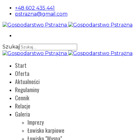
+48 602 435 441
pstrazna@gmail.com
Szukaj
Start
Oferta
Aktualności
Regulaminy
Cennik
Relacje
Galeria
Imprezy
Łowisko karpiowe
Łowisko "Wyspa"