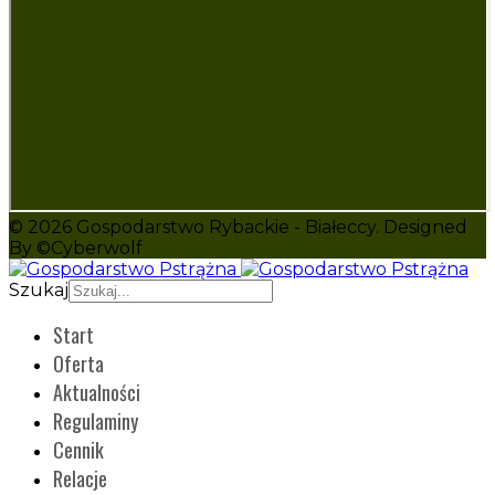
© 2026 Gospodarstwo Rybackie - Białeccy. Designed
By ©Cyberwolf
Szukaj
Start
Oferta
Aktualności
Regulaminy
Cennik
Relacje